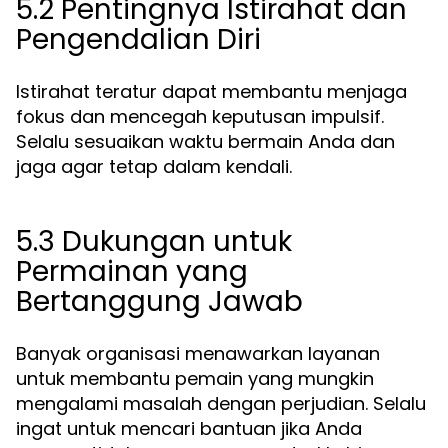
5.2 Pentingnya Istirahat dan
Pengendalian Diri
Istirahat teratur dapat membantu menjaga
fokus dan mencegah keputusan impulsif.
Selalu sesuaikan waktu bermain Anda dan
jaga agar tetap dalam kendali.
5.3 Dukungan untuk
Permainan yang
Bertanggung Jawab
Banyak organisasi menawarkan layanan
untuk membantu pemain yang mungkin
mengalami masalah dengan perjudian. Selalu
ingat untuk mencari bantuan jika Anda