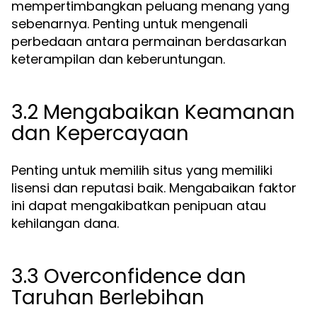
mempertimbangkan peluang menang yang
sebenarnya. Penting untuk mengenali
perbedaan antara permainan berdasarkan
keterampilan dan keberuntungan.
3.2 Mengabaikan Keamanan
dan Kepercayaan
Penting untuk memilih situs yang memiliki
lisensi dan reputasi baik. Mengabaikan faktor
ini dapat mengakibatkan penipuan atau
kehilangan dana.
3.3 Overconfidence dan
Taruhan Berlebihan