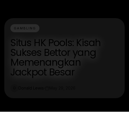
GAMBLING
Situs HK Pools: Kisah
Sukses Bettor yang
Memenangkan
Jackpot Besar
Donald Lewis
May 29, 2026
D