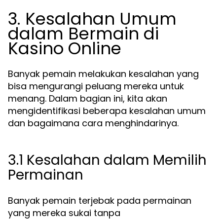
3. Kesalahan Umum
dalam Bermain di
Kasino Online
Banyak pemain melakukan kesalahan yang
bisa mengurangi peluang mereka untuk
menang. Dalam bagian ini, kita akan
mengidentifikasi beberapa kesalahan umum
dan bagaimana cara menghindarinya.
3.1 Kesalahan dalam Memilih
Permainan
Banyak pemain terjebak pada permainan
yang mereka sukai tanpa