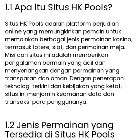
1.1 Apa itu Situs HK Pools?
Situs HK Pools adalah platform perjudian
online yang memungkinkan pemain untuk
memainkan berbagai jenis permainan kasino,
termasuk lotere, slot, dan permainan meja.
Misi dari situs ini adalah memberikan
pengalaman bermain yang adil dan
menyenangkan dengan permainan yang
transparan dan aman. Dengan penerapan
teknologi terkini dan kebijakan yang ketat,
situs ini menjamin keamanan data dan
transaksi para penggunanya.
1.2 Jenis Permainan yang
Tersedia di Situs HK Pools