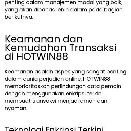
penting dalam manajemen modal yang baik,
yang akan dibahas lebih dalam pada bagian
berikutnya.
Keamanan dan
Kemudahan Transaksi
di HOTWIN88
Keamanan adalah aspek yang sangat penting
dalam dunia perjudian online. HOTWIN88
memprioritaskan perlindungan data pemain
dengan menggunakan enkripsi terkini,
membuat transaksi menjadi aman dan
nyaman.
Teknologi Enkripsi Terkini