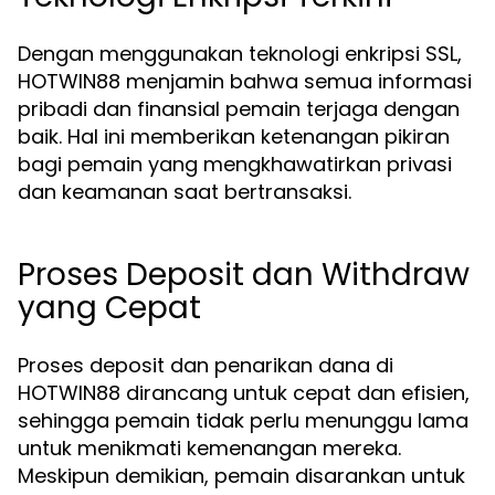
Dengan menggunakan teknologi enkripsi SSL,
HOTWIN88 menjamin bahwa semua informasi
pribadi dan finansial pemain terjaga dengan
baik. Hal ini memberikan ketenangan pikiran
bagi pemain yang mengkhawatirkan privasi
dan keamanan saat bertransaksi.
Proses Deposit dan Withdraw
yang Cepat
Proses deposit dan penarikan dana di
HOTWIN88 dirancang untuk cepat dan efisien,
sehingga pemain tidak perlu menunggu lama
untuk menikmati kemenangan mereka.
Meskipun demikian, pemain disarankan untuk