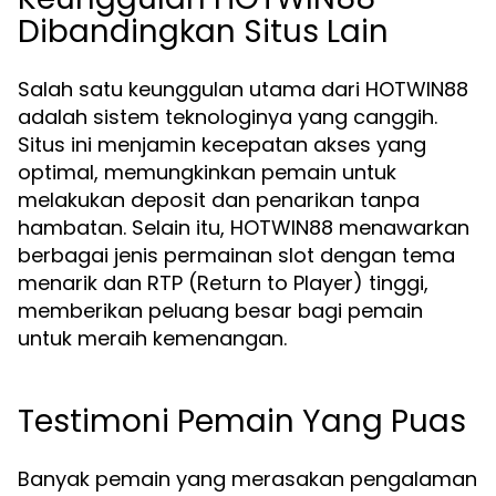
Dibandingkan Situs Lain
Salah satu keunggulan utama dari HOTWIN88
adalah sistem teknologinya yang canggih.
Situs ini menjamin kecepatan akses yang
optimal, memungkinkan pemain untuk
melakukan deposit dan penarikan tanpa
hambatan. Selain itu, HOTWIN88 menawarkan
berbagai jenis permainan slot dengan tema
menarik dan RTP (Return to Player) tinggi,
memberikan peluang besar bagi pemain
untuk meraih kemenangan.
Testimoni Pemain Yang Puas
Banyak pemain yang merasakan pengalaman