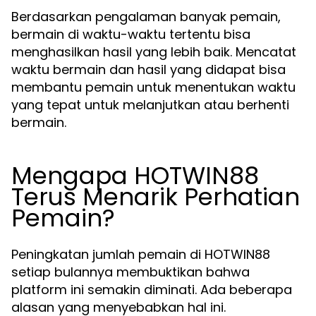
Berdasarkan pengalaman banyak pemain,
bermain di waktu-waktu tertentu bisa
menghasilkan hasil yang lebih baik. Mencatat
waktu bermain dan hasil yang didapat bisa
membantu pemain untuk menentukan waktu
yang tepat untuk melanjutkan atau berhenti
bermain.
Mengapa HOTWIN88
Terus Menarik Perhatian
Pemain?
Peningkatan jumlah pemain di HOTWIN88
setiap bulannya membuktikan bahwa
platform ini semakin diminati. Ada beberapa
alasan yang menyebabkan hal ini.