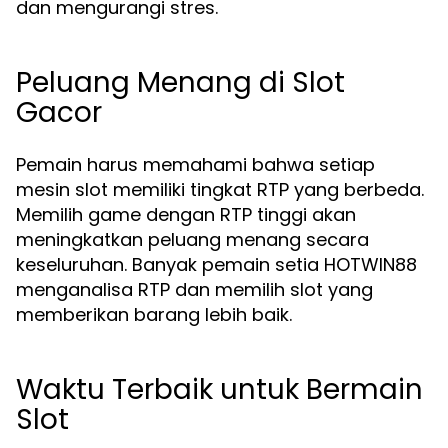
dan mengurangi stres.
Peluang Menang di Slot
Gacor
Pemain harus memahami bahwa setiap
mesin slot memiliki tingkat RTP yang berbeda.
Memilih game dengan RTP tinggi akan
meningkatkan peluang menang secara
keseluruhan. Banyak pemain setia HOTWIN88
menganalisa RTP dan memilih slot yang
memberikan barang lebih baik.
Waktu Terbaik untuk Bermain
Slot