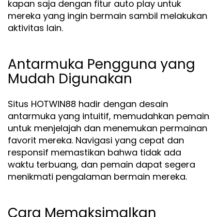
kapan saja dengan fitur auto play untuk
mereka yang ingin bermain sambil melakukan
aktivitas lain.
Antarmuka Pengguna yang
Mudah Digunakan
Situs HOTWIN88 hadir dengan desain
antarmuka yang intuitif, memudahkan pemain
untuk menjelajah dan menemukan permainan
favorit mereka. Navigasi yang cepat dan
responsif memastikan bahwa tidak ada
waktu terbuang, dan pemain dapat segera
menikmati pengalaman bermain mereka.
Cara Memaksimalkan