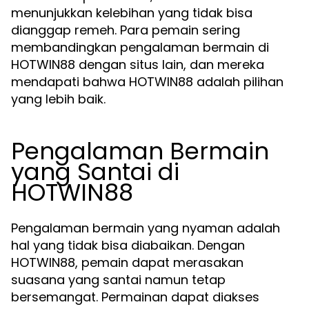
menunjukkan kelebihan yang tidak bisa
dianggap remeh. Para pemain sering
membandingkan pengalaman bermain di
HOTWIN88 dengan situs lain, dan mereka
mendapati bahwa HOTWIN88 adalah pilihan
yang lebih baik.
Pengalaman Bermain
yang Santai di
HOTWIN88
Pengalaman bermain yang nyaman adalah
hal yang tidak bisa diabaikan. Dengan
HOTWIN88, pemain dapat merasakan
suasana yang santai namun tetap
bersemangat. Permainan dapat diakses