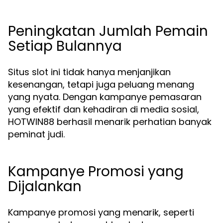
Peningkatan Jumlah Pemain
Setiap Bulannya
Situs slot ini tidak hanya menjanjikan
kesenangan, tetapi juga peluang menang
yang nyata. Dengan kampanye pemasaran
yang efektif dan kehadiran di media sosial,
HOTWIN88 berhasil menarik perhatian banyak
peminat judi.
Kampanye Promosi yang
Dijalankan
Kampanye promosi yang menarik, seperti