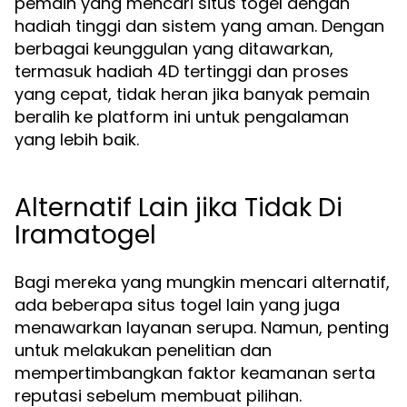
pemain yang mencari situs togel dengan
hadiah tinggi dan sistem yang aman. Dengan
berbagai keunggulan yang ditawarkan,
termasuk hadiah 4D tertinggi dan proses
yang cepat, tidak heran jika banyak pemain
beralih ke platform ini untuk pengalaman
yang lebih baik.
Alternatif Lain jika Tidak Di
Iramatogel
Bagi mereka yang mungkin mencari alternatif,
ada beberapa situs togel lain yang juga
menawarkan layanan serupa. Namun, penting
untuk melakukan penelitian dan
mempertimbangkan faktor keamanan serta
reputasi sebelum membuat pilihan.