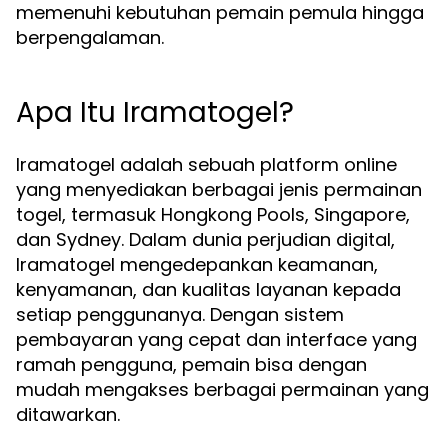
memenuhi kebutuhan pemain pemula hingga
berpengalaman.
Apa Itu Iramatogel?
Iramatogel adalah sebuah platform online
yang menyediakan berbagai jenis permainan
togel, termasuk Hongkong Pools, Singapore,
dan Sydney. Dalam dunia perjudian digital,
Iramatogel mengedepankan keamanan,
kenyamanan, dan kualitas layanan kepada
setiap penggunanya. Dengan sistem
pembayaran yang cepat dan interface yang
ramah pengguna, pemain bisa dengan
mudah mengakses berbagai permainan yang
ditawarkan.