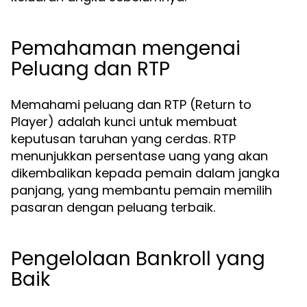
Pemahaman mengenai
Peluang dan RTP
Memahami peluang dan RTP (Return to
Player) adalah kunci untuk membuat
keputusan taruhan yang cerdas. RTP
menunjukkan persentase uang yang akan
dikembalikan kepada pemain dalam jangka
panjang, yang membantu pemain memilih
pasaran dengan peluang terbaik.
Pengelolaan Bankroll yang
Baik