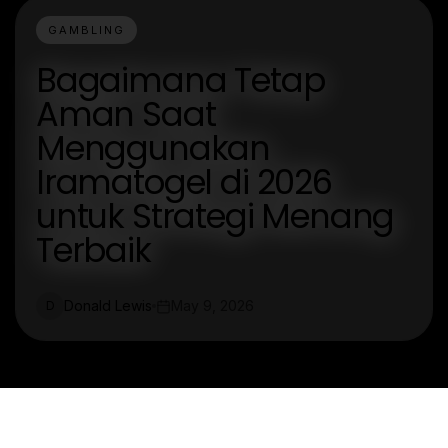
GAMBLING
Bagaimana Tetap
Aman Saat
Menggunakan
Iramatogel di 2026
untuk Strategi Menang
Terbaik
Donald Lewis
May 9, 2026
D