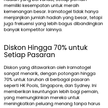
memiliki kesempatan untuk meraih
kemenangan besar. Iramatogel tidak hanya
menjanjikan jumlah hadiah yang besar, tetapi
juga frekuensi yang lebih bagus dibandingkan
banyak kompetitor lainnya.
Diskon Hingga 70% untuk
Setiap Pasaran
Diskon yang ditawarkan oleh Iramatogel
sangat menarik, dengan potongan hingga
70% untuk taruhan di berbagai pasaran
seperti HK Pools, Singapore, dan Sydney. Ini
memberikan keuntungan lebih bagi pemain,
yang memungkinkan mereka untuk
meningkatkan peluang menang tanpa harus