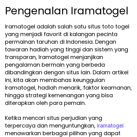
Pengenalan Iramatogel
Iramatogel adalah salah satu situs toto togel
yang menjadi favorit di kalangan pecinta
permainan taruhan di Indonesia. Dengan
tawaran hadiah yang tinggi dan sistem yang
transparan, Iramatogel menjanjikan
pengalaman bermain yang berbeda
dibandingkan dengan situs lain. Dalam artikel
ini, kita akan membahas keunggulan
Iramatogel, hadiah menarik, faktor keamanan,
hingga strategi kemenangan yang bisa
diterapkan oleh para pemain.
Ketika mencari situs perjudian yang
terpercaya dan menguntungkan,
iramatogel
menawarkan berbagai pilihan yang dapat