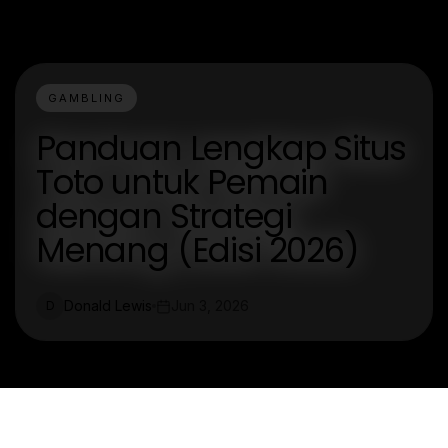
GAMBLING
Panduan Lengkap Situs
Toto untuk Pemain
dengan Strategi
Menang (Edisi 2026)
Donald Lewis
Jun 3, 2026
D