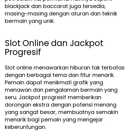
blackjack dan baccarat juga tersedia,
masing-masing dengan aturan dan teknik
bermain yang unik.
Slot Online dan Jackpot
Progresif
Slot online menawarkan hiburan tak terbatas
dengan berbagai tema dan fitur menarik.
Pemain dapat menikmati grafik yang
menawan dan pengalaman bermain yang
seru. Jackpot progresif memberikan
dorongan ekstra dengan potensi menang
yang sangat besar, membuatnya semakin
menarik bagi pemain yang mengejar
keberuntungan.