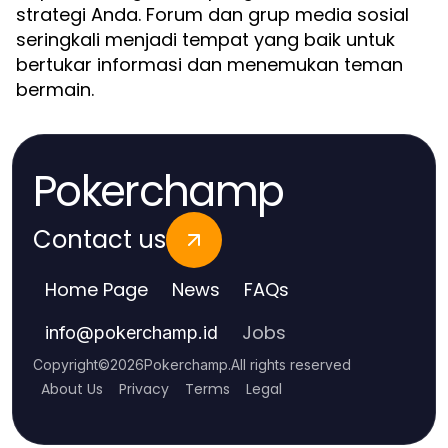
strategi Anda. Forum dan grup media sosial
seringkali menjadi tempat yang baik untuk
bertukar informasi dan menemukan teman
bermain.
Pokerchamp
Contact us
Home Page
News
FAQs
Jobs
info
@
pokerchamp.id
Copyright
©
2026
Pokerchamp
.
All rights reserved
About Us
Privacy
Terms
Legal