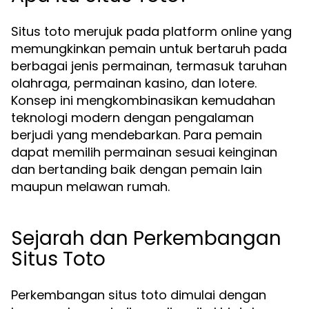
Situs toto merujuk pada platform online yang
memungkinkan pemain untuk bertaruh pada
berbagai jenis permainan, termasuk taruhan
olahraga, permainan kasino, dan lotere.
Konsep ini mengkombinasikan kemudahan
teknologi modern dengan pengalaman
berjudi yang mendebarkan. Para pemain
dapat memilih permainan sesuai keinginan
dan bertanding baik dengan pemain lain
maupun melawan rumah.
Sejarah dan Perkembangan
Situs Toto
Perkembangan situs toto dimulai dengan