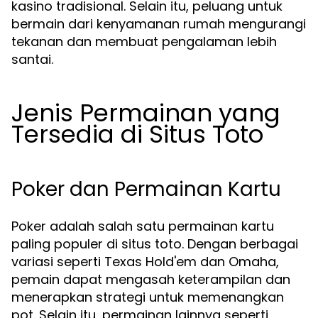
kasino tradisional. Selain itu, peluang untuk
bermain dari kenyamanan rumah mengurangi
tekanan dan membuat pengalaman lebih
santai.
Jenis Permainan yang
Tersedia di Situs Toto
Poker dan Permainan Kartu
Poker adalah salah satu permainan kartu
paling populer di situs toto. Dengan berbagai
variasi seperti Texas Hold'em dan Omaha,
pemain dapat mengasah keterampilan dan
menerapkan strategi untuk memenangkan
pot. Selain itu, permainan lainnya seperti